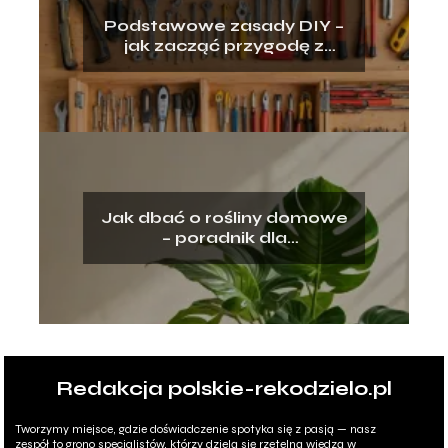
Podstawowe zasady DIY –
jak zacząć przygodę z
majsterkowaniem
Jak dbać o rośliny domowe
– poradnik dla
początkujących
ogrodników
Redakcja polskie-rekodzielo.pl
Tworzymy miejsce, gdzie doświadczenie spotyka się z pasją — nasz
zespół to grono specjalistów, którzy dzielą się rzetelną wiedzą w