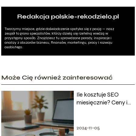
Redakcja polskie-rekodzielo.pl
Tworzymy miejsce, gdzie doświadczenie spotyka się z pasją — nasz
zespół to grono specjalistów, którzy dzielą się rzetelną wiedzą w
przystępny sposób. Znajdziesz tu sprawdzone porady, inspiracje i
analizy z obszarów biznesu, finansów, marketingu, pracy i rozwoju
osobistego.
Może Cię również zainteresować
Ile kosztuje SEO
miesięcznie? Ceny i
co wpływa na koszt
2024-11-05