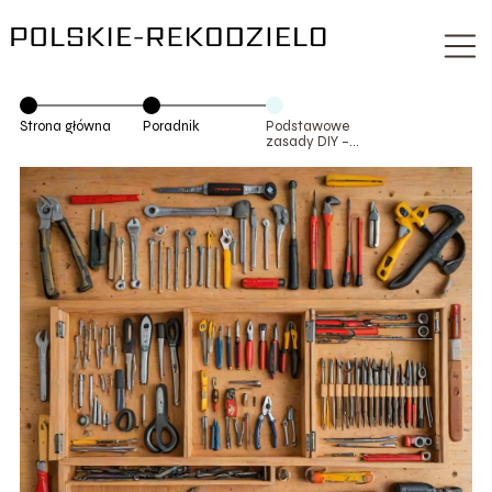
Strona główna
Poradnik
Podstawowe
zasady DIY –
jak zacząć
przygodę z
majsterkowaniem