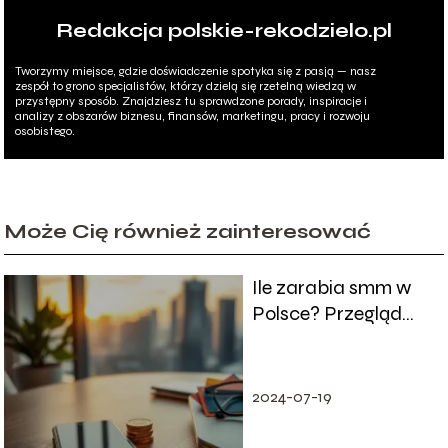
Redakcja polskie-rekodzielo.pl
Tworzymy miejsce, gdzie doświadczenie spotyka się z pasją — nasz
zespół to grono specjalistów, którzy dzielą się rzetelną wiedzą w
przystępny sposób. Znajdziesz tu sprawdzone porady, inspiracje i
analizy z obszarów biznesu, finansów, marketingu, pracy i rozwoju
osobistego.
Może Cię również zainteresować
Ile zarabia smm w
Polsce? Przegląd
zarobków i
stanowisk
2024-07-19