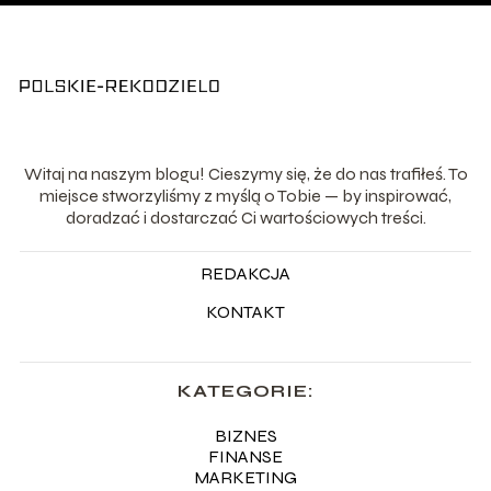
Witaj na naszym blogu! Cieszymy się, że do nas trafiłeś. To
miejsce stworzyliśmy z myślą o Tobie — by inspirować,
doradzać i dostarczać Ci wartościowych treści.
REDAKCJA
KONTAKT
KATEGORIE:
BIZNES
FINANSE
MARKETING