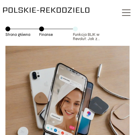
Strona główna
Finanse
Funkcja BLIK w
Revolut: Jak z
niej skorzystać?