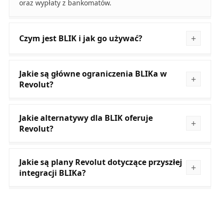
oraz wypłaty z bankomatów.
Czym jest BLIK i jak go używać?
Jakie są główne ograniczenia BLIKa w
Revolut?
Jakie alternatywy dla BLIK oferuje
Revolut?
Jakie są plany Revolut dotyczące przyszłej
integracji BLIKa?