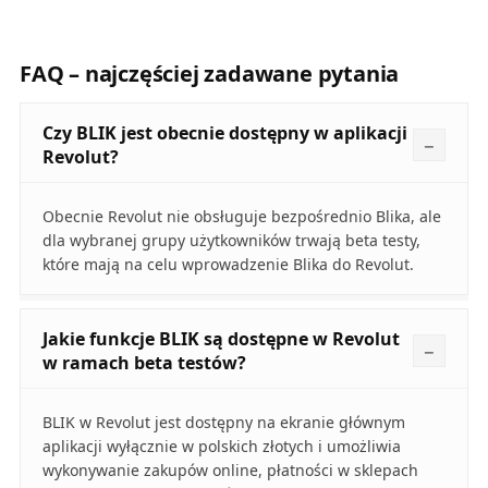
FAQ – najczęściej zadawane pytania
Czy BLIK jest obecnie dostępny w aplikacji
Revolut?
Obecnie Revolut nie obsługuje bezpośrednio Blika, ale
dla wybranej grupy użytkowników trwają beta testy,
które mają na celu wprowadzenie Blika do Revolut.
Jakie funkcje BLIK są dostępne w Revolut
w ramach beta testów?
BLIK w Revolut jest dostępny na ekranie głównym
aplikacji wyłącznie w polskich złotych i umożliwia
wykonywanie zakupów online, płatności w sklepach