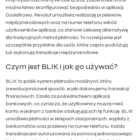
można łatwo skonfigurować bezpośrednio w aplikacji.
Dodatkowo, Revolut umożliwia realizację przelewów
międzynarodowych oraz na numer telefonu wśród
użytkowników aplikacji, co stanowi ciekawą alternatywę
dla tradycyjnych metod płatności. To rozwiązanie jest
szczególnie przydatne dla osób, które często podróżują
lub wykonują transakcje międzynarodowe.
Czym jest BLIK i jak go używać?
BLIK to polski system płatności mobilnych, który
zrewolucjonizował sposób, w jaki dokonujemy transakcji
finansowych. Działa za pośrednictwem aplikacji
bankowych, co oznacza, że użytkownicy muszą mieć
konto w jednym z banków obsługujących tę funkcję. BLIK
umożliwia płatności w sklepach stacjonarnych, wypłaty z
bankomatów oraz przelewy na numer telefonu. Każda
transakcja jest autoryzowana za pomocą jednorazowego